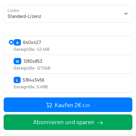
Lizenz
Lizenzdetails anzeigen
640x427
S
Dateigröße: 42.4kB
1280x853
M
Dateigröße: 127.5kB
5184x3456
L
Dateigröße: 5.4MB
Kaufen
2
€
EUR
Abonnieren und sparen