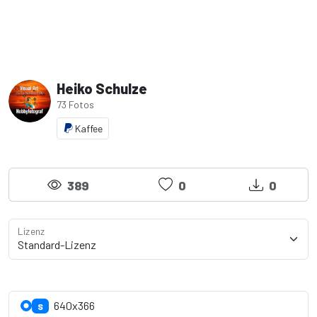
Heiko Schulze
73 Fotos
Kaffee
389
0
0
Lizenz
Lizenzdetails anzeigen
640x366
S