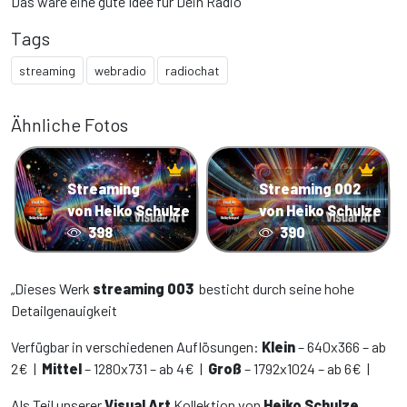
Das wäre eine gute Idee für Dein Radio
Tags
streaming
webradio
radiochat
Ähnliche Fotos
Streaming
Streaming 002
von Heiko Schulze
von Heiko Schulze
398
390
„Dieses Werk
streaming 003
besticht durch seine hohe
Detailgenauigkeit
Verfügbar in verschiedenen Auflösungen:
Klein
– 640x366 – ab
2€ |
Mittel
– 1280x731 – ab 4€ |
Groß
– 1792x1024 – ab 6€ |
Als Teil unserer
Visual Art
Kollektion von
Heiko Schulze