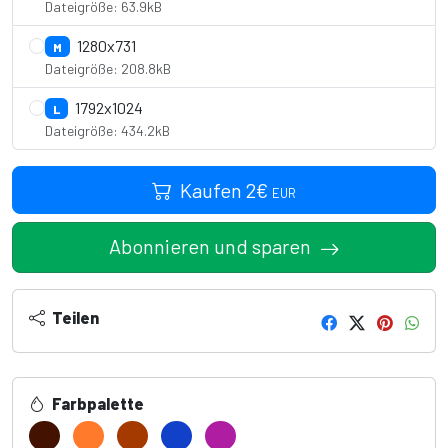
Dateigröße: 63.9kB
1280x731
M
Dateigröße: 208.8kB
1792x1024
L
Dateigröße: 434.2kB
Kaufen
2
€
EUR
Abonnieren und sparen
Teilen
Farbpalette