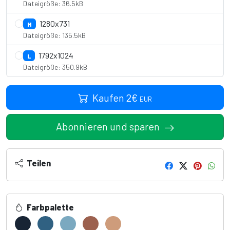
Dateigröße: 36.5kB
1280x731
M
Dateigröße: 135.5kB
1792x1024
L
Dateigröße: 350.9kB
Kaufen
2
€
EUR
Abonnieren und sparen
Teilen
Farbpalette