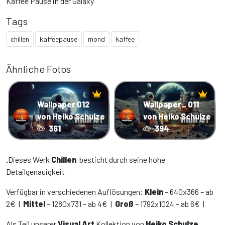
Kaffee Pause in der Galaxy
Tags
chillen
kaffeepause
mond
kaffee
Ähnliche Fotos
Wallpaper 012
Wallpaper_ 011
von Heiko Schulze
von Heiko Schulze
361
394
„Dieses Werk
Chillen
besticht durch seine hohe
Detailgenauigkeit
Verfügbar in verschiedenen Auflösungen:
Klein
– 640x366 – ab
2€ |
Mittel
– 1280x731 – ab 4€ |
Groß
– 1792x1024 – ab 6€ |
Als Teil unserer
Visual Art
Kollektion von
Heiko Schulze