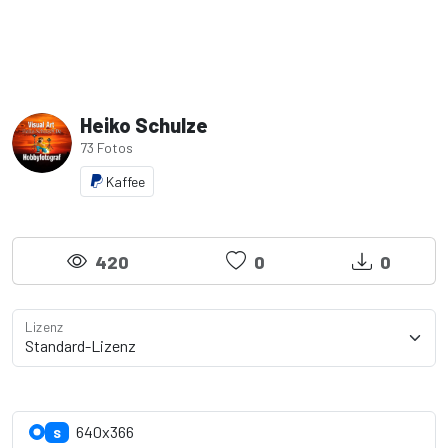
Heiko Schulze
73 Fotos
Kaffee
420
0
0
Lizenz
Lizenzdetails anzeigen
640x366
S