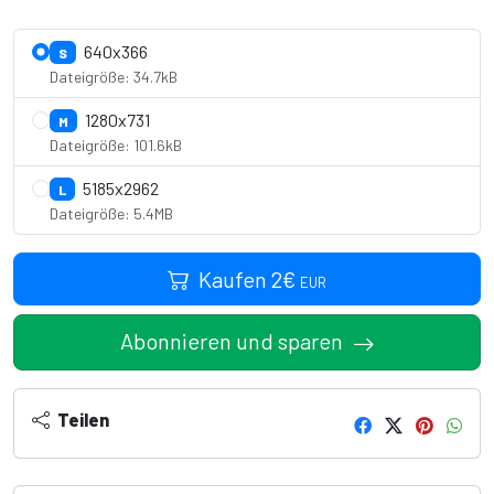
640x366
S
Dateigröße: 34.7kB
1280x731
M
Dateigröße: 101.6kB
5185x2962
L
Dateigröße: 5.4MB
Kaufen
2
€
EUR
Abonnieren und sparen
Teilen