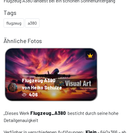
Flugzeug A380 landest bei ein schönen Sonnenuntergang
Tags
flugzeug
a380
Ähnliche Fotos
Flugzeug A380
von Heiko Schulze
406
„Dieses Werk
Flugzeug_A380
besticht durch seine hohe
Detailgenauigkeit
Verfügbar in verschiedenen Auflösungen:
Klein
– 640x366 – ab