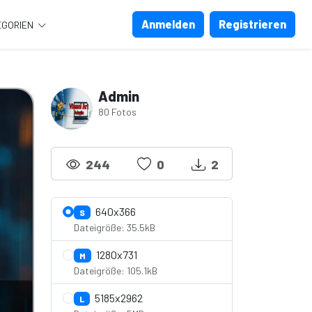
Anmelden
Registrieren
EGORIEN
Admin
80 Fotos
244
0
2
640x366
S
Dateigröße: 35.5kB
1280x731
M
Dateigröße: 105.1kB
5185x2962
L