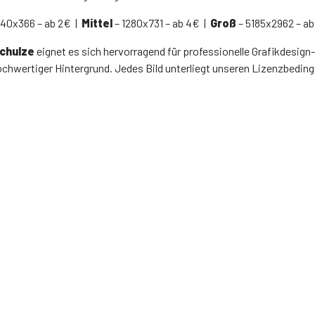
640x366 – ab 2€ |
Mittel
– 1280x731 – ab 4€ |
Groß
– 5185x2962 – ab
Schulze
eignet es sich hervorragend für professionelle Grafikdesign-
ochwertiger Hintergrund. Jedes Bild unterliegt unseren Lizenzbedin