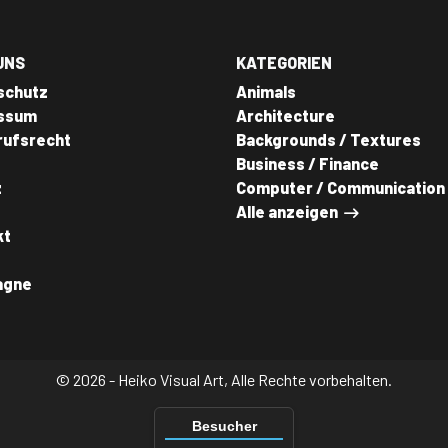
UNS
KATEGORIEN
schutz
Animals
ssum
Architecture
rufsrecht
Backgrounds / Textures
Business / Finance
z
Computer / Communication
Alle anzeigen
kt
agne
© 2026 - Heiko Visual Art, Alle Rechte vorbehalten.
Besucher