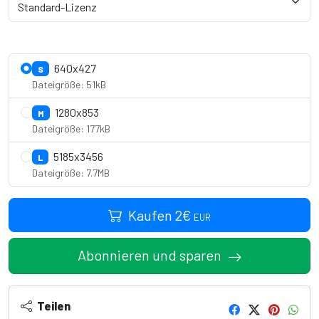
Lizenzdetails anzeigen
640x427
S
Dateigröße: 51kB
1280x853
M
Dateigröße: 177kB
5185x3456
L
Dateigröße: 7.7MB
Kaufen
2
€
EUR
Abonnieren und sparen
Teilen