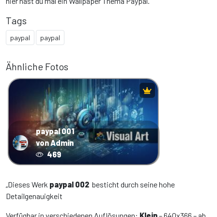
hier hast du mal ein Wallpaper Thema Paypal.
Tags
paypal
paypal
Ähnliche Fotos
paypal 001
von Admin
469
„Dieses Werk
paypal 002
besticht durch seine hohe
Detailgenauigkeit
Verfügbar in verschiedenen Auflösungen:
Klein
– 640x366 – ab