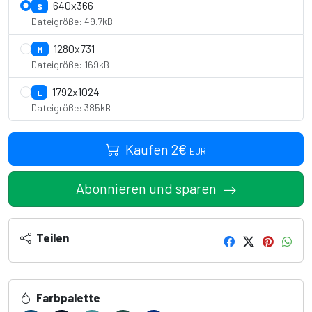
640x366
S
Dateigröße: 49.7kB
1280x731
M
Dateigröße: 169kB
1792x1024
L
Dateigröße: 385kB
Kaufen
2
€
EUR
Abonnieren und sparen
Teilen
Farbpalette