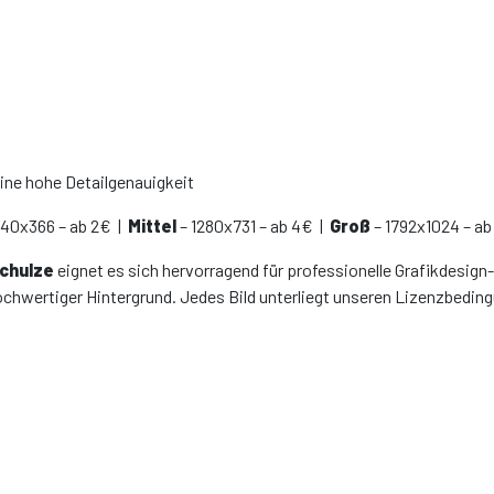
eine hohe Detailgenauigkeit
640x366 – ab 2€ |
Mittel
– 1280x731 – ab 4€ |
Groß
– 1792x1024 – ab
Schulze
eignet es sich hervorragend für professionelle Grafikdesign-
ochwertiger Hintergrund. Jedes Bild unterliegt unseren Lizenzbedin