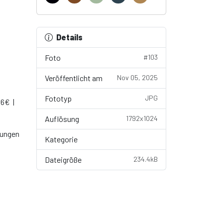
Details
Foto
#103
Veröffentlicht am
Nov 05, 2025
Fototyp
JPG
 6€ |
Auflösung
1792x1024
gungen
Kategorie
Wallpaper
Dateigröße
234.4kB