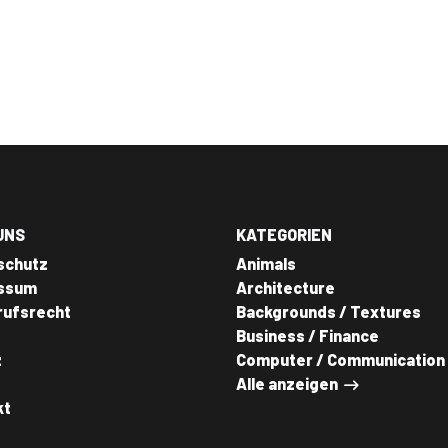
UNS
KATEGORIEN
schutz
Animals
ssum
Architecture
rufsrecht
Backgrounds / Textures
Business / Finance
z
Computer / Communication
Alle anzeigen
kt