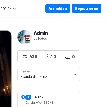
Anmelden
Registrieren
EGORIEN
Admin
80 Fotos
435
0
0
Lizenz
Lizenzdetails anzeigen
640x366
S
Dateigröße: 29.3kB