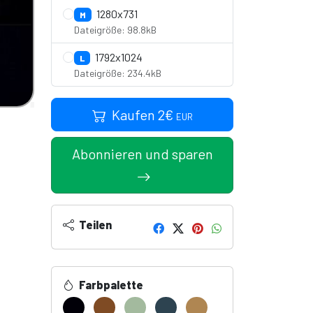
1280x731
M
Dateigröße: 98.8kB
1792x1024
L
Dateigröße: 234.4kB
Kaufen
2
€
EUR
Abonnieren und sparen
Teilen
Farbpalette