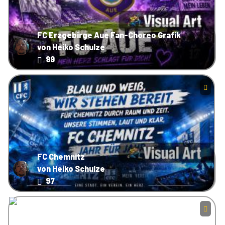
FC Erzgebirge Aue Fan-Choreo Grafik
von Heiko Schulze
99
FC Chemnitz
von Heiko Schulze
97