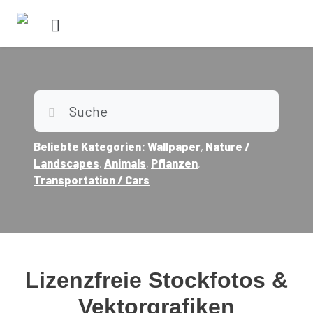
Beliebte Kategorien:
Wallpaper
,
Nature /
Landscapes
,
Animals
,
Pflanzen
,
Transportation / Cars
Lizenzfreie Stockfotos &
Vektorgrafiken