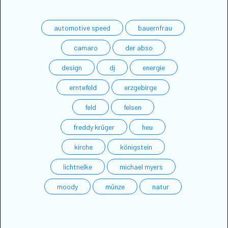
automotive speed
bauernfrau
camaro
der abso
design
dj
energie
erntefeld
erzgebirge
feld
felsen
freddy krüger
heu
kirche
königstein
lichtnelke
michael myers
moody
münze
natur