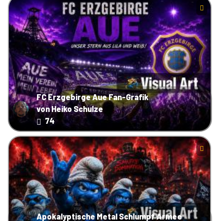
FC Erzgebirge Aue Fan-Grafik
von Heiko Schulze
74
Apokalyptische Metal Schlumpf Armee