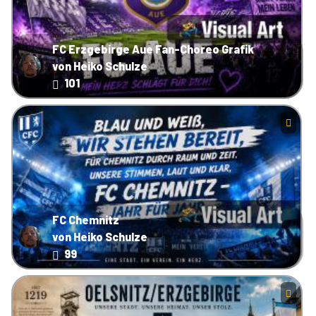
FC Erzgebirge Aue Fan-Choreo Grafik
von Heiko Schulze
101
FC Chemnitz
von Heiko Schulze
99