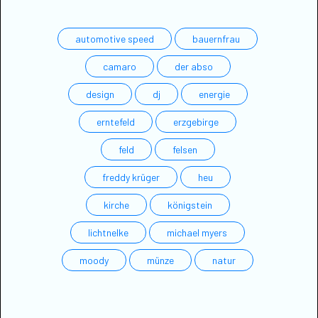
automotive speed
bauernfrau
camaro
der abso
design
dj
energie
erntefeld
erzgebirge
feld
felsen
freddy krüger
heu
kirche
königstein
lichtnelke
michael myers
moody
münze
natur