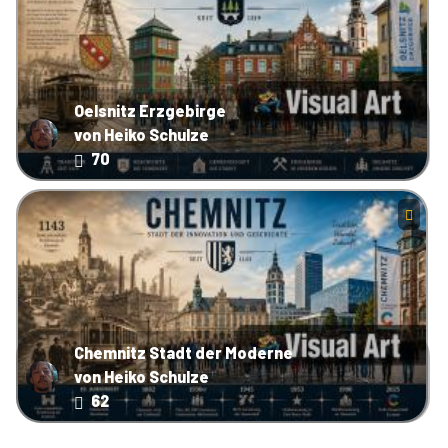
Oelsnitz Erzgebirge
von Heiko Schulze
70
Chemnitz Stadt der Moderne
von Heiko Schulze
62