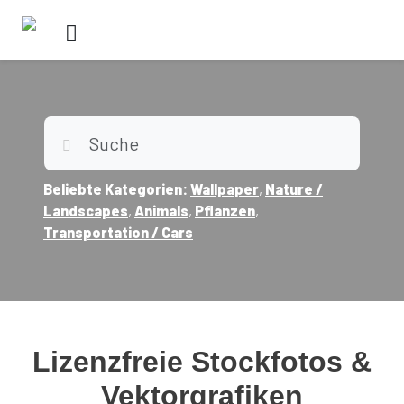
Beliebte Kategorien:
Wallpaper
,
Nature /
Landscapes
,
Animals
,
Pflanzen
,
Transportation / Cars
Lizenzfreie Stockfotos &
Vektorgrafiken