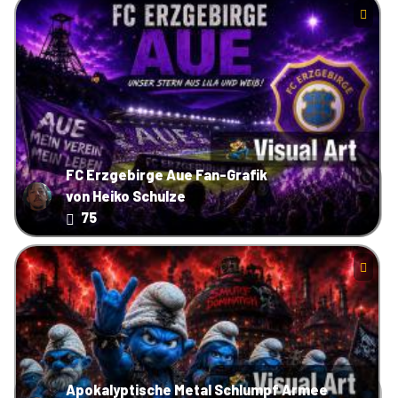
FC Erzgebirge Aue Fan-Grafik
von Heiko Schulze
75
Apokalyptische Metal Schlumpf Armee