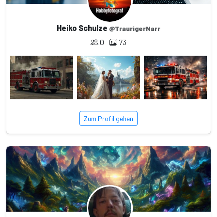
Heiko Schulze
@TraurigerNarr
0
73
Zum Profil gehen