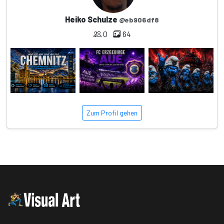
Heiko Schulze
@eb906df8
0
64
Zum Profil gehen